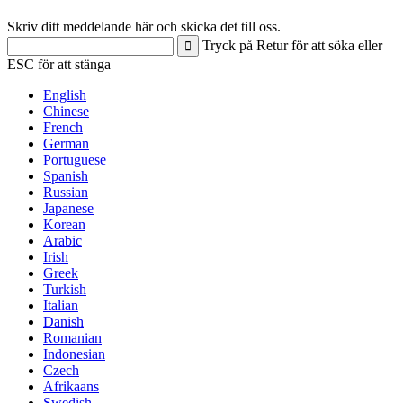
Skriv ditt meddelande här och skicka det till oss.
Tryck på Retur för att söka eller
ESC för att stänga
English
Chinese
French
German
Portuguese
Spanish
Russian
Japanese
Korean
Arabic
Irish
Greek
Turkish
Italian
Danish
Romanian
Indonesian
Czech
Afrikaans
Swedish