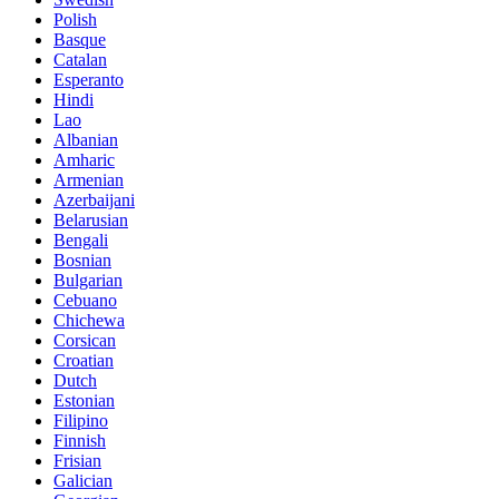
Polish
Basque
Catalan
Esperanto
Hindi
Lao
Albanian
Amharic
Armenian
Azerbaijani
Belarusian
Bengali
Bosnian
Bulgarian
Cebuano
Chichewa
Corsican
Croatian
Dutch
Estonian
Filipino
Finnish
Frisian
Galician