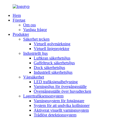
Hem
Företag
Om oss
Vanliga frågor
Produkter
Säkerhet tecken
Virtuell golvmärkning
Virtuell linjeprojektor
Industriellt ljus
Luftkran säkerhetsljus
Gaffeltruck säkerhetsljus
Dock säkerhetsljus
Industriell säkerhetsljus
Vägsäkerhet
LED trafiksignalbelysning
Varningsljus för övergångsställe
Övergångsställe över huvudtecken
Lagertrafiksensorsystem
Varningssystem för fotgängare
System för att undvika kollisioner
Aktiverat visuellt varningssystem
Trådlöst detektionssystem