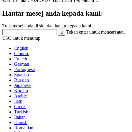
© Hak Cipta - 2020-2023: Hak Cipta Terpelihara.
-
Hantar mesej anda kepada kami:
Tulis mesej anda di sini dan hantar kepada kami.
Tekan enter untuk mencari atau
ESC untuk menutup
English
Chinese
French
German
Portuguese
Spanish
Russian
Japanese
Korean
Arabic
Irish
Greek
Turkish
Italian
Danish
Romanian