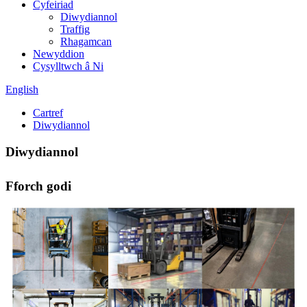
Cyfeiriad
Diwydiannol
Traffig
Rhagamcan
Newyddion
Cysylltwch â Ni
English
Cartref
Diwydiannol
Diwydiannol
Fforch godi