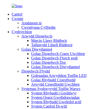
Cartref
Cwmni
Amdanom ni
Cwestiynau Cyffredin
Cynhyrchion
Arwydd Diogelwch
Marcio Llawr Rhithwir
Taflunydd Llinell Rhithwir
Golau Diwydiannol
Golau Diogelwch Craen Uwchben
Golau Diogelwch Fforch godi
Golau Diogelwch Doc
Golau Diogelwch Diwydiannol
Diogelwch Ffyrdd
Goleuadau Arwyddion Traffig LED
Golau Rhybudd Croesffordd
Arwydd Croesffordd Uwchben
Systemau Synhwyrydd Traffig Warws
System Rhybudd i Gerddwyr
System Osgoi Gwrthdrawiadau
System Rhybudd Gweledol actif
System Canfod Di-wifr