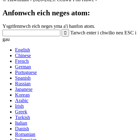
Anfonwch eich neges atom:
Ysgrifennwch eich neges yma a'i hanfon atom.
Tarwch enter i chwilio neu ESC i
gau
English
Chinese
French
German
Portuguese
Spanish
Russian
Japanese
Korean
Arabic
Irish
Greek
Turkish
Italian
Danish
Romanian
Indonesian