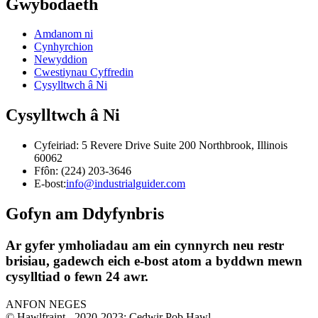
Gwybodaeth
Amdanom ni
Cynhyrchion
Newyddion
Cwestiynau Cyffredin
Cysylltwch â Ni
Cysylltwch â Ni
Cyfeiriad: 5 Revere Drive Suite 200 Northbrook, Illinois
60062
Ffôn: (224) 203-3646
E-bost:
info@industrialguider.com
Gofyn am Ddyfynbris
Ar gyfer ymholiadau am ein cynnyrch neu restr
brisiau, gadewch eich e-bost atom a byddwn mewn
cysylltiad o fewn 24 awr.
ANFON NEGES
© Hawlfraint - 2020-2023: Cedwir Pob Hawl.
-