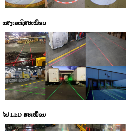
ແສງເລເຊີສະເໝືອນ
ໄຟ LED ສະເໝືອນ