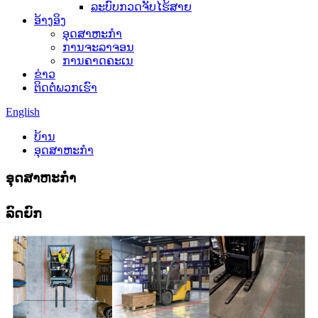
ລະບົບກວດຈັບໄຮ້ສາຍ
ອ້າງອິງ
ອຸດສາຫະກໍາ
ການຈະລາຈອນ
ການຄາດຄະເນ
ຂ່າວ
ຕິດ​ຕໍ່​ພວກ​ເຮົາ
English
ບ້ານ
ອຸດສາຫະກໍາ
ອຸດສາຫະກໍາ
ລົດຍົກ