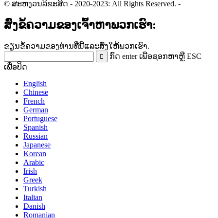
© ສະຫງວນລິຂະສິດ - 2020-2023: All Rights Reserved.
-
ສົ່ງຂໍ້ຄວາມຂອງເຈົ້າຫາພວກເຮົາ:
ຂຽນຂໍ້ຄວາມຂອງທ່ານທີ່ນີ້ແລະສົ່ງໃຫ້ພວກເຮົາ.
ກົດ enter ເພື່ອຊອກຫາຫຼື ESC
ເພື່ອປິດ
English
Chinese
French
German
Portuguese
Spanish
Russian
Japanese
Korean
Arabic
Irish
Greek
Turkish
Italian
Danish
Romanian