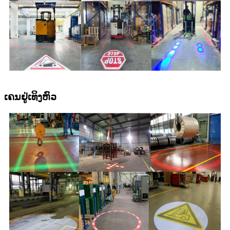
ເຄນຢູ່ເທິງຫົວ