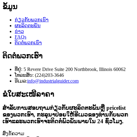
ຂໍ້ມູນ
ກ່ຽວ​ກັບ​ພວກ​ເຮົາ
ຜະລິດຕະພັນ
ຂ່າວ
FAQs
ຕິດ​ຕໍ່​ພວກ​ເຮົາ
ຕິດ​ຕໍ່​ພວກ​ເຮົາ
ທີ່ຢູ່: 5 Revere Drive Suite 200 Northbrook, Illinois 60062
ໂທລະສັບ: (224)203-3646
ອີເມລ:
info@industrialguider.com
ຂໍໃບສະເໜີລາຄາ
ສໍາ​ລັບ​ການ​ສອບ​ຖາມ​ກ່ຽວ​ກັບ​ຜະ​ລິດ​ຕະ​ພັນ​ຫຼື pricelist
ຂອງ​ພວກ​ເຮົາ​, ກະ​ລຸ​ນາ​ປ່ອຍ​ໃຫ້​ອີ​ເມວ​ຂອງ​ທ່ານ​ກັບ​ພວກ​
ເຮົາ​ແລະ​ພວກ​ເຮົາ​ຈະ​ຕິດ​ຕໍ່​ພົວ​ພັນ​ພາຍ​ໃນ 24 ຊົ່ວ​ໂມງ​.
ສົ່ງຂໍ້ຄວາມ