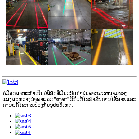
ຄູ່ມືອຸດສາຫະກໍາເປັນບໍລິສັດທີ່ມີນະວັດກໍາໃນພາກສະຫນາມຂອງ
ແສງສະຫວ່າງນໍາພາແລະ "smart" ວິທີແກ້ໄຂສໍາລັບການໄຮ້ສາຍແລະ
ການແກ້ໄຂການປ້ອງກັນອຸປະຕິເຫດ.