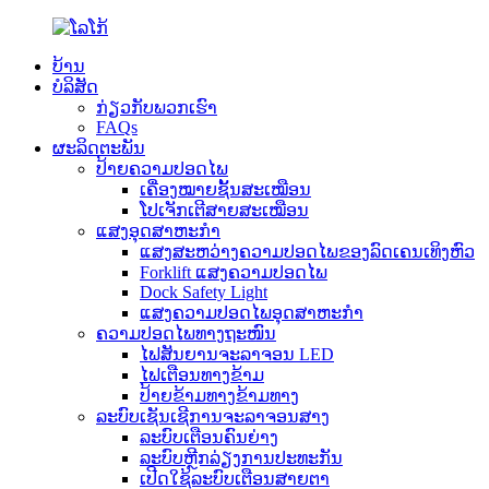
ບ້ານ
ບໍລິສັດ
ກ່ຽວ​ກັບ​ພວກ​ເຮົາ
FAQs
ຜະລິດຕະພັນ
ປ້າຍຄວາມປອດໄພ
ເຄື່ອງໝາຍຊັ້ນສະເໝືອນ
ໂປເຈັກເຕີສາຍສະເໝືອນ
ແສງອຸດສາຫະກໍາ
ແສງສະຫວ່າງຄວາມປອດໄພຂອງລົດເຄນເທິງຫົວ
Forklift ແສງຄວາມປອດໄພ
Dock Safety Light
ແສງຄວາມປອດໄພອຸດສາຫະກໍາ
ຄວາມປອດໄພທາງຖະໜົນ
ໄຟສັນຍານຈະລາຈອນ LED
ໄຟເຕືອນທາງຂ້າມ
ປ້າຍຂ້າມທາງຂ້າມທາງ
ລະບົບເຊັນເຊີການຈະລາຈອນສາງ
ລະບົບເຕືອນຄົນຍ່າງ
ລະບົບຫຼີກລ່ຽງການປະທະກັນ
ເປີດໃຊ້ລະບົບເຕືອນສາຍຕາ