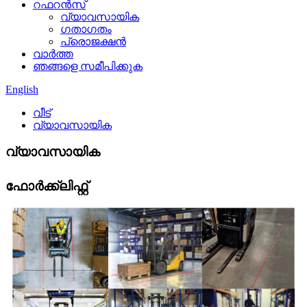
റഫറൻസ്
വ്യാവസായിക
ഗതാഗതം
പ്രൊജക്ഷൻ
വാർത്ത
ഞങ്ങളെ സമീപിക്കുക
English
വീട്
വ്യാവസായിക
വ്യാവസായിക
ഫോർക്ക്ലിഫ്റ്റ്