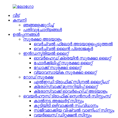
വീട്
കമ്പനി
ഞങ്ങളേക്കുറിച്ച്
പതിവുചോദ്യങ്ങൾ
ഉൽപ്പന്നങ്ങൾ
സുരക്ഷാ അടയാളം
വെർച്വൽ ഫ്ലോർ അടയാളപ്പെടുത്തൽ
വെർച്വൽ ലൈൻ പ്രൊജക്ടർ
ഇൻഡസ്ട്രിയൽ ലൈറ്റ്
ഓവർഹെഡ് ക്രെയിൻ സുരക്ഷാ ലൈറ്റ്
ഫോർക്ക്ലിഫ്റ്റ് സുരക്ഷാ ലൈറ്റ്
ഡോക്ക് സുരക്ഷാ ലൈറ്റ്
വ്യാവസായിക സുരക്ഷാ ലൈറ്റ്
റോഡ് സുരക്ഷ
എൽഇഡി ട്രാഫിക് സിഗ്നൽ ലൈറ്റിംഗ്
ക്രോസ്വാക്ക് മുന്നറിയിപ്പ് ലൈറ്റ്
ക്രോസ്വാക്ക് ഓവർഹെഡ് അടയാളം
വെയർഹൗസ് ട്രാഫിക് സെൻസർ സിസ്റ്റംസ്
കാൽനട അലേർട്ട് സിസ്റ്റം
കൂട്ടിയിടി ഒഴിവാക്കൽ സംവിധാനം
സജീവമാക്കിയ വിഷ്വൽ വാണിംഗ് സിസ്റ്റം
വയർലെസ് ഡിറ്റക്ഷൻ സിസ്റ്റം