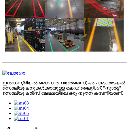
ഇൻഡസ്ട്രിയൽ ഗൈഡർ, വയർലെസ്, അപകടം തടയൽ
സൊല്യൂഷനുകൾക്കായുള്ള ലെഡ് ലൈറ്റിംഗ്, "സ്മാർട്ട്"
സൊല്യൂഷൻസ് മേഖലയിലെ ഒരു നൂതന കമ്പനിയാണ്.