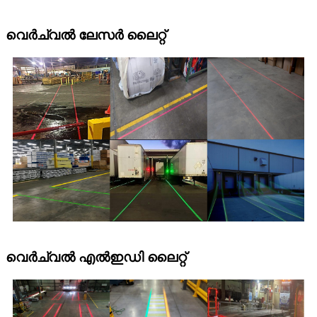
വെർച്വൽ ലേസർ ലൈറ്റ്
വെർച്വൽ എൽഇഡി ലൈറ്റ്