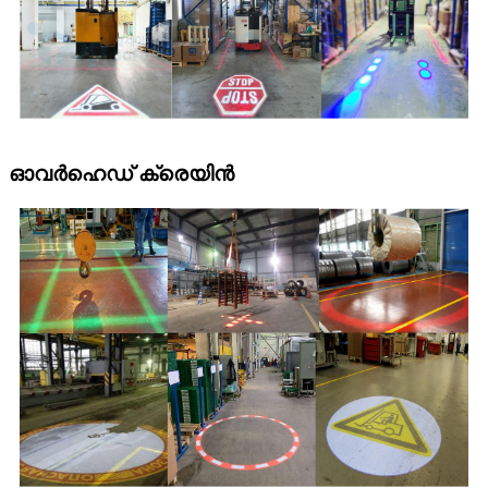
ഓവർഹെഡ് ക്രെയിൻ