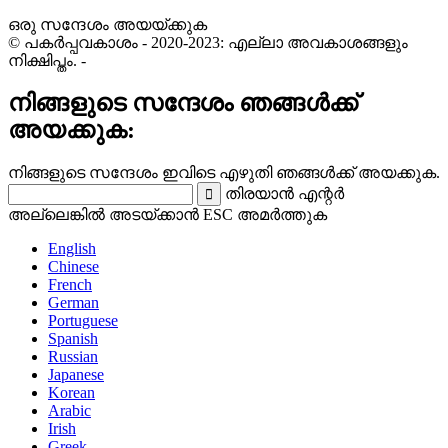
ഒരു സന്ദേശം അയയ്‌ക്കുക
© പകർപ്പവകാശം - 2020-2023: എല്ലാ അവകാശങ്ങളും
നിക്ഷിപ്തം.
-
നിങ്ങളുടെ സന്ദേശം ഞങ്ങൾക്ക്
അയക്കുക:
നിങ്ങളുടെ സന്ദേശം ഇവിടെ എഴുതി ഞങ്ങൾക്ക് അയക്കുക.
തിരയാൻ എന്റർ
അല്ലെങ്കിൽ അടയ്ക്കാൻ ESC അമർത്തുക
English
Chinese
French
German
Portuguese
Spanish
Russian
Japanese
Korean
Arabic
Irish
Greek