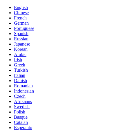
English
Chinese
French
German
Portuguese
Spanish
Russian
Japanese
Korean
Arabic
Irish
Greek
Turkish
Italian
Danish
Romanian
Indonesian
Czech
Afrikaans
Swedish
Polish
Basque
Catalan
Esperanto