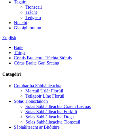
Tagairt
Tionscail
Trácht
Teilgean
Nuacht
Glaoigh orainn
English
Baile
Táirgí
Córais Braiteora Tráchta Stórais
Córas Braite Gan Sreang
Catagóirí
Comhartha Sábháilteachta
Marcáil Urlár Fíorúil
Teilgeoir Líne Fíorúil
Solas Tionsclaíoch
Solas Sábháilteachta Craein Lastuas
Solas Sábháilteachta Forklift
Solas Sábháilteachta Duga
Solas Sábháilteachta Tionscail
Sábháilteacht ar Bhóithre