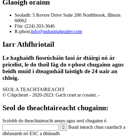
Glaoigh orainn
Seoladh: 5 Revere Drive Suite 200 Northbrook, Illinois
60062
Fón: (224) 203-3646
R-phost:
info@industrialguider.com
Iarr Athfhriotail
Le haghaidh fiosrúcháin faoi ár dtáirgí nó ár
pricelist, le do thoil fág do r-phost chugainn agus
beidh muid i dteagmháil laistigh de 24 uair an
chloig.
SEOL A TEACHTAIREACHT
© Cóipcheart - 2020-2023: Gach ceart ar cosaint.
-
Seol do theachtaireacht chugainn:
Scríobh do theachtaireacht anseo agus seol chugainn é.
Buail isteach chun cuardach a
dhéanamh nó ESC a dhúnadh