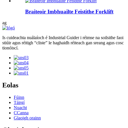
Braiteoir Imbhuailte Feistithe Forklift
ag
Is cuideachta nuálaíoch é Industrial Guider i réimse na soilsithe faoi
stiúir agus réitigh “cliste” le haghaidh réiteach gan sreang agus cosc ​​
tionóiscí.
Eolas
Fúinn
Táirgí
Nuacht
CCanna
Glaoigh orainn