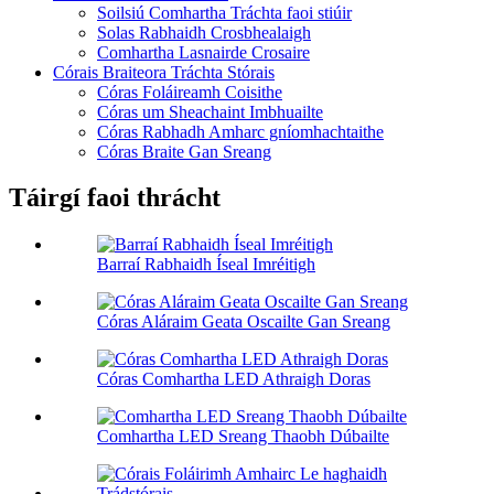
Soilsiú Comhartha Tráchta faoi stiúir
Solas Rabhaidh Crosbhealaigh
Comhartha Lasnairde Crosaire
Córais Braiteora Tráchta Stórais
Córas Foláireamh Coisithe
Córas um Sheachaint Imbhuailte
Córas Rabhadh Amharc gníomhachtaithe
Córas Braite Gan Sreang
Táirgí faoi thrácht
Barraí Rabhaidh Íseal Imréitigh
Córas Aláraim Geata Oscailte Gan Sreang
Córas Comhartha LED Athraigh Doras
Comhartha LED Sreang Thaobh Dúbailte