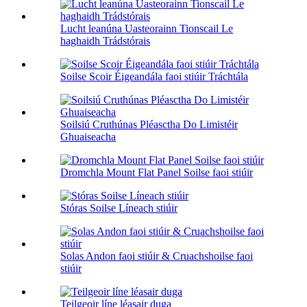
Lucht leanúna Uasteorainn Tionscail Le
haghaidh Trádstórais
Soilse Scoir Éigeandála faoi stiúir Tráchtála
Soilsiú Cruthúnas Pléasctha Do Limistéir
Ghuaiseacha
Dromchla Mount Flat Panel Soilse faoi stiúir
Stóras Soilse Líneach stiúir
Solas Andon faoi stiúir & Cruachshoilse faoi
stiúir
Teilgeoir líne léasair duga