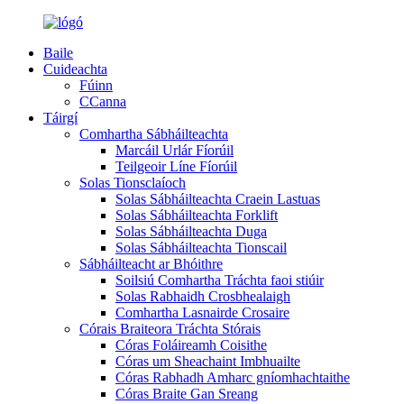
Baile
Cuideachta
Fúinn
CCanna
Táirgí
Comhartha Sábháilteachta
Marcáil Urlár Fíorúil
Teilgeoir Líne Fíorúil
Solas Tionsclaíoch
Solas Sábháilteachta Craein Lastuas
Solas Sábháilteachta Forklift
Solas Sábháilteachta Duga
Solas Sábháilteachta Tionscail
Sábháilteacht ar Bhóithre
Soilsiú Comhartha Tráchta faoi stiúir
Solas Rabhaidh Crosbhealaigh
Comhartha Lasnairde Crosaire
Córais Braiteora Tráchta Stórais
Córas Foláireamh Coisithe
Córas um Sheachaint Imbhuailte
Córas Rabhadh Amharc gníomhachtaithe
Córas Braite Gan Sreang