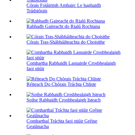
Córais Foláirimh Amhairc Le haghaidh
Trádstórais
Rabhadh Gaireacht do Rialú Rochtana
Córais Tras-Shábháilteachta do Choisithe
Comhartha Rabhaidh Lasnairde Crosbhealaigh
faoi stiúir
Réiteach Do Chórais Tráchta Chliste
Soilse Rabhaidh Crosbhealaigh Isteach
Comharthaí Tráchta faoi stiúir Gréine
Gealánacha