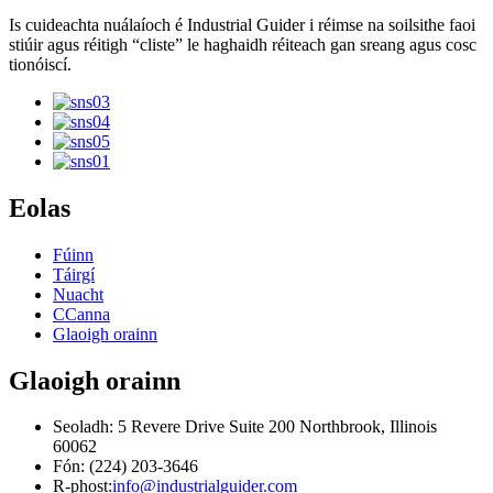
Is cuideachta nuálaíoch é Industrial Guider i réimse na soilsithe faoi
stiúir agus réitigh “cliste” le haghaidh réiteach gan sreang agus cosc ​​
tionóiscí.
Eolas
Fúinn
Táirgí
Nuacht
CCanna
Glaoigh orainn
Glaoigh orainn
Seoladh: 5 Revere Drive Suite 200 Northbrook, Illinois
60062
Fón: (224) 203-3646
R-phost:
info@industrialguider.com