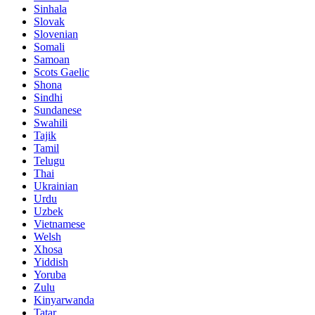
Sinhala
Slovak
Slovenian
Somali
Samoan
Scots Gaelic
Shona
Sindhi
Sundanese
Swahili
Tajik
Tamil
Telugu
Thai
Ukrainian
Urdu
Uzbek
Vietnamese
Welsh
Xhosa
Yiddish
Yoruba
Zulu
Kinyarwanda
Tatar