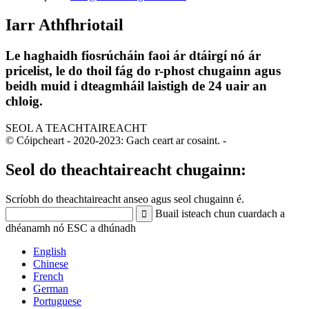
Iarr Athfhriotail
Le haghaidh fiosrúcháin faoi ár dtáirgí nó ár
pricelist, le do thoil fág do r-phost chugainn agus
beidh muid i dteagmháil laistigh de 24 uair an
chloig.
SEOL A TEACHTAIREACHT
© Cóipcheart - 2020-2023: Gach ceart ar cosaint.
-
Seol do theachtaireacht chugainn:
Scríobh do theachtaireacht anseo agus seol chugainn é.
Buail isteach chun cuardach a
dhéanamh nó ESC a dhúnadh
English
Chinese
French
German
Portuguese