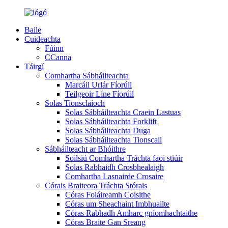
Baile
Cuideachta
Fúinn
CCanna
Táirgí
Comhartha Sábháilteachta
Marcáil Urlár Fíorúil
Teilgeoir Líne Fíorúil
Solas Tionsclaíoch
Solas Sábháilteachta Craein Lastuas
Solas Sábháilteachta Forklift
Solas Sábháilteachta Duga
Solas Sábháilteachta Tionscail
Sábháilteacht ar Bhóithre
Soilsiú Comhartha Tráchta faoi stiúir
Solas Rabhaidh Crosbhealaigh
Comhartha Lasnairde Crosaire
Córais Braiteora Tráchta Stórais
Córas Foláireamh Coisithe
Córas um Sheachaint Imbhuailte
Córas Rabhadh Amharc gníomhachtaithe
Córas Braite Gan Sreang