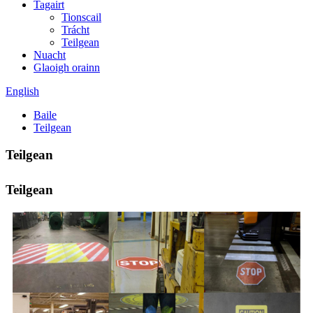
Tagairt
Tionscail
Trácht
Teilgean
Nuacht
Glaoigh orainn
English
Baile
Teilgean
Teilgean
Teilgean