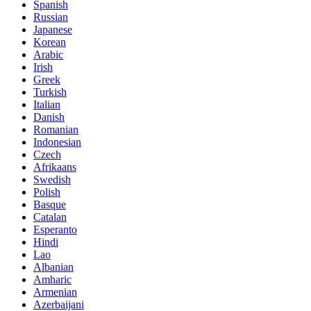
Spanish
Russian
Japanese
Korean
Arabic
Irish
Greek
Turkish
Italian
Danish
Romanian
Indonesian
Czech
Afrikaans
Swedish
Polish
Basque
Catalan
Esperanto
Hindi
Lao
Albanian
Amharic
Armenian
Azerbaijani