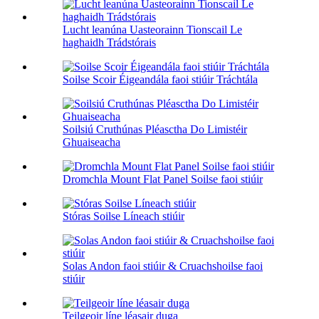
Lucht leanúna Uasteorainn Tionscail Le
haghaidh Trádstórais
Soilse Scoir Éigeandála faoi stiúir Tráchtála
Soilsiú Cruthúnas Pléasctha Do Limistéir
Ghuaiseacha
Dromchla Mount Flat Panel Soilse faoi stiúir
Stóras Soilse Líneach stiúir
Solas Andon faoi stiúir & Cruachshoilse faoi
stiúir
Teilgeoir líne léasair duga