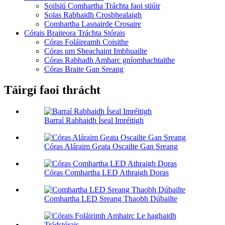
Soilsiú Comhartha Tráchta faoi stiúir
Solas Rabhaidh Crosbhealaigh
Comhartha Lasnairde Crosaire
Córais Braiteora Tráchta Stórais
Córas Foláireamh Coisithe
Córas um Sheachaint Imbhuailte
Córas Rabhadh Amharc gníomhachtaithe
Córas Braite Gan Sreang
Táirgí faoi thrácht
Barraí Rabhaidh Íseal Imréitigh
Córas Aláraim Geata Oscailte Gan Sreang
Córas Comhartha LED Athraigh Doras
Comhartha LED Sreang Thaobh Dúbailte