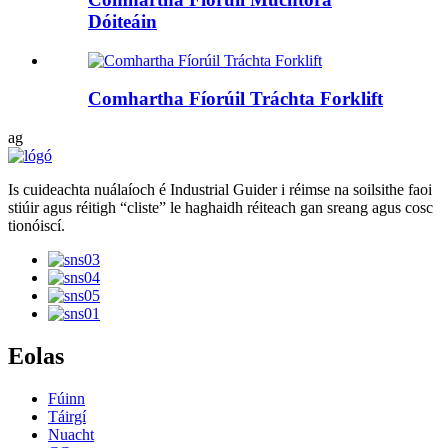
Dóiteáin
Comhartha Fíorúil Tráchta Forklift
ag
Is cuideachta nuálaíoch é Industrial Guider i réimse na soilsithe faoi
stiúir agus réitigh “cliste” le haghaidh réiteach gan sreang agus cosc ​​
tionóiscí.
Eolas
Fúinn
Táirgí
Nuacht