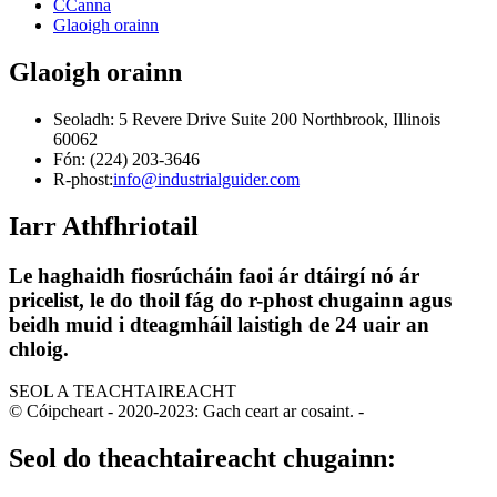
CCanna
Glaoigh orainn
Glaoigh orainn
Seoladh: 5 Revere Drive Suite 200 Northbrook, Illinois
60062
Fón: (224) 203-3646
R-phost:
info@industrialguider.com
Iarr Athfhriotail
Le haghaidh fiosrúcháin faoi ár dtáirgí nó ár
pricelist, le do thoil fág do r-phost chugainn agus
beidh muid i dteagmháil laistigh de 24 uair an
chloig.
SEOL A TEACHTAIREACHT
© Cóipcheart - 2020-2023: Gach ceart ar cosaint.
-
Seol do theachtaireacht chugainn: