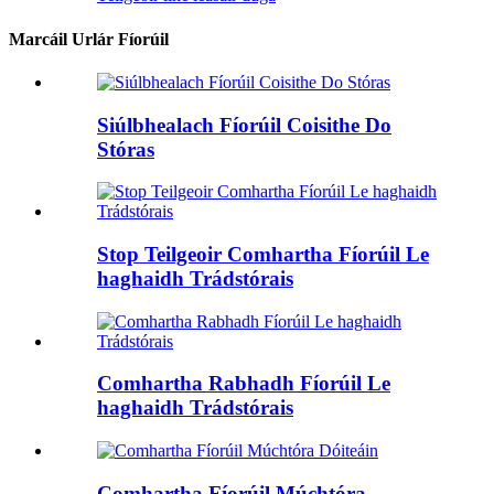
Marcáil Urlár Fíorúil
Siúlbhealach Fíorúil Coisithe Do
Stóras
Stop Teilgeoir Comhartha Fíorúil Le
haghaidh Trádstórais
Comhartha Rabhadh Fíorúil Le
haghaidh Trádstórais
Comhartha Fíorúil Múchtóra