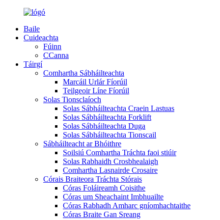
Baile
Cuideachta
Fúinn
CCanna
Táirgí
Comhartha Sábháilteachta
Marcáil Urlár Fíorúil
Teilgeoir Líne Fíorúil
Solas Tionsclaíoch
Solas Sábháilteachta Craein Lastuas
Solas Sábháilteachta Forklift
Solas Sábháilteachta Duga
Solas Sábháilteachta Tionscail
Sábháilteacht ar Bhóithre
Soilsiú Comhartha Tráchta faoi stiúir
Solas Rabhaidh Crosbhealaigh
Comhartha Lasnairde Crosaire
Córais Braiteora Tráchta Stórais
Córas Foláireamh Coisithe
Córas um Sheachaint Imbhuailte
Córas Rabhadh Amharc gníomhachtaithe
Córas Braite Gan Sreang