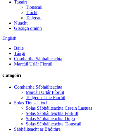
Tagairt
Tionscail
Trácht
Teilgean
Nuacht
Glaoigh orainn
English
Baile
Táirgí
Comhartha Sábháilteachta
Marcáil Urlár Fíorúil
Catagóirí
Comhartha Sábháilteachta
Marcáil Urlár Fíorúil
Teilgeoir Líne Fíorúil
Solas Tionsclaíoch
Solas Sábháilteachta Craein Lastuas
Solas Sábháilteachta Forklift
Solas Sábháilteachta Duga
Solas Sábháilteachta Tionscail
Sábháilteacht ar Bhóithre