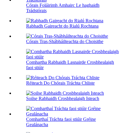
Córais Foláirimh Amhairc Le haghaidh
Trádstórais
Rabhadh Gaireacht do Rialú Rochtana
Córais Tras-Shábháilteachta do Choisithe
Comhartha Rabhaidh Lasnairde Crosbhealaigh
faoi stiúir
Réiteach Do Chórais Tráchta Chliste
Soilse Rabhaidh Crosbhealaigh Isteach
Comharthaí Tráchta faoi stiúir Gréine
Gealánacha