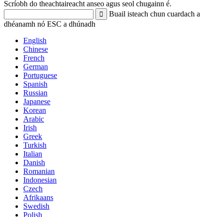
Scríobh do theachtaireacht anseo agus seol chugainn é.
Buail isteach chun cuardach a
dhéanamh nó ESC a dhúnadh
English
Chinese
French
German
Portuguese
Spanish
Russian
Japanese
Korean
Arabic
Irish
Greek
Turkish
Italian
Danish
Romanian
Indonesian
Czech
Afrikaans
Swedish
Polish