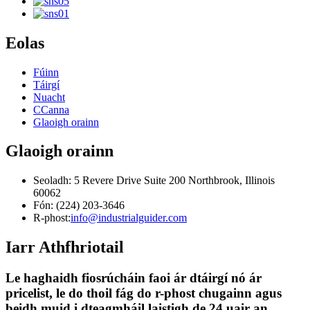
Eolas
Fúinn
Táirgí
Nuacht
CCanna
Glaoigh orainn
Glaoigh orainn
Seoladh: 5 Revere Drive Suite 200 Northbrook, Illinois
60062
Fón: (224) 203-3646
R-phost:
info@industrialguider.com
Iarr Athfhriotail
Le haghaidh fiosrúcháin faoi ár dtáirgí nó ár
pricelist, le do thoil fág do r-phost chugainn agus
beidh muid i dteagmháil laistigh de 24 uair an