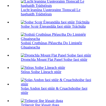
Lucht leanúna Uasteorainn Tionscail Le
haghaidh Trádstórais
Soilse Scoir Éigeandála faoi stiúir Tráchtála
Soilsiú Cruthúnas Pléasctha Do Limistéir
Ghuaiseacha
Dromchla Mount Flat Panel Soilse faoi stiúir
Stóras Soilse Líneach stiúir
Solas Andon faoi stiúir & Cruachshoilse faoi
stiúir
Teilgeoir líne léasair duga