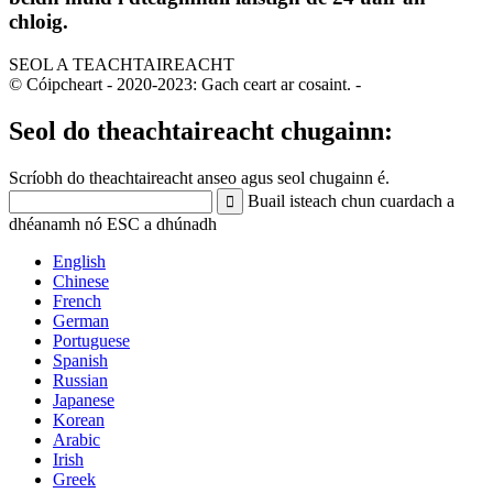
chloig.
SEOL A TEACHTAIREACHT
© Cóipcheart - 2020-2023: Gach ceart ar cosaint.
-
Seol do theachtaireacht chugainn:
Scríobh do theachtaireacht anseo agus seol chugainn é.
Buail isteach chun cuardach a
dhéanamh nó ESC a dhúnadh
English
Chinese
French
German
Portuguese
Spanish
Russian
Japanese
Korean
Arabic
Irish
Greek