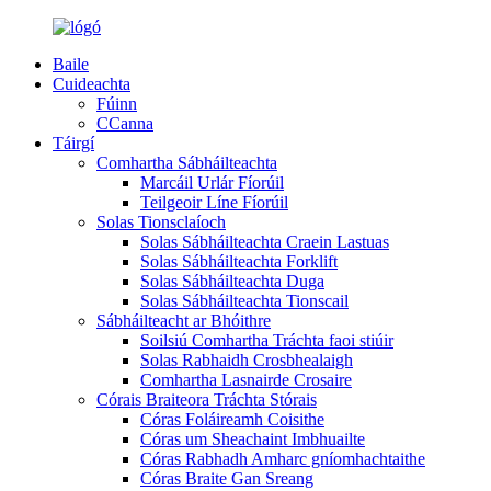
Baile
Cuideachta
Fúinn
CCanna
Táirgí
Comhartha Sábháilteachta
Marcáil Urlár Fíorúil
Teilgeoir Líne Fíorúil
Solas Tionsclaíoch
Solas Sábháilteachta Craein Lastuas
Solas Sábháilteachta Forklift
Solas Sábháilteachta Duga
Solas Sábháilteachta Tionscail
Sábháilteacht ar Bhóithre
Soilsiú Comhartha Tráchta faoi stiúir
Solas Rabhaidh Crosbhealaigh
Comhartha Lasnairde Crosaire
Córais Braiteora Tráchta Stórais
Córas Foláireamh Coisithe
Córas um Sheachaint Imbhuailte
Córas Rabhadh Amharc gníomhachtaithe
Córas Braite Gan Sreang