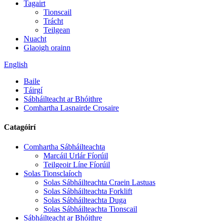
Tagairt
Tionscail
Trácht
Teilgean
Nuacht
Glaoigh orainn
English
Baile
Táirgí
Sábháilteacht ar Bhóithre
Comhartha Lasnairde Crosaire
Catagóirí
Comhartha Sábháilteachta
Marcáil Urlár Fíorúil
Teilgeoir Líne Fíorúil
Solas Tionsclaíoch
Solas Sábháilteachta Craein Lastuas
Solas Sábháilteachta Forklift
Solas Sábháilteachta Duga
Solas Sábháilteachta Tionscail
Sábháilteacht ar Bhóithre