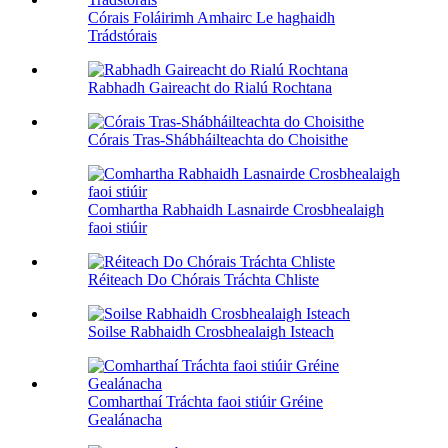
Córais Foláirimh Amhairc Le haghaidh
Trádstórais
Rabhadh Gaireacht do Rialú Rochtana
Córais Tras-Shábháilteachta do Choisithe
Comhartha Rabhaidh Lasnairde Crosbhealaigh
faoi stiúir
Réiteach Do Chórais Tráchta Chliste
Soilse Rabhaidh Crosbhealaigh Isteach
Comharthaí Tráchta faoi stiúir Gréine
Gealánacha