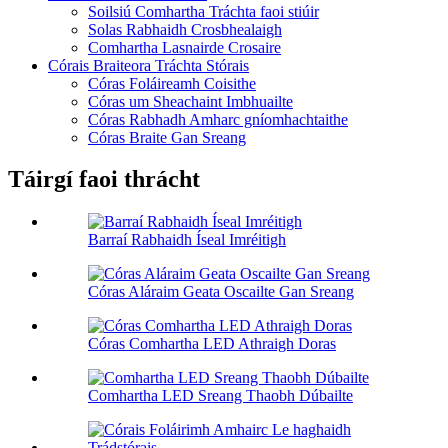
Soilsiú Comhartha Tráchta faoi stiúir
Solas Rabhaidh Crosbhealaigh
Comhartha Lasnairde Crosaire
Córais Braiteora Tráchta Stórais
Córas Foláireamh Coisithe
Córas um Sheachaint Imbhuailte
Córas Rabhadh Amharc gníomhachtaithe
Córas Braite Gan Sreang
Táirgí faoi thrácht
Barraí Rabhaidh Íseal Imréitigh
Córas Aláraim Geata Oscailte Gan Sreang
Córas Comhartha LED Athraigh Doras
Comhartha LED Sreang Thaobh Dúbailte