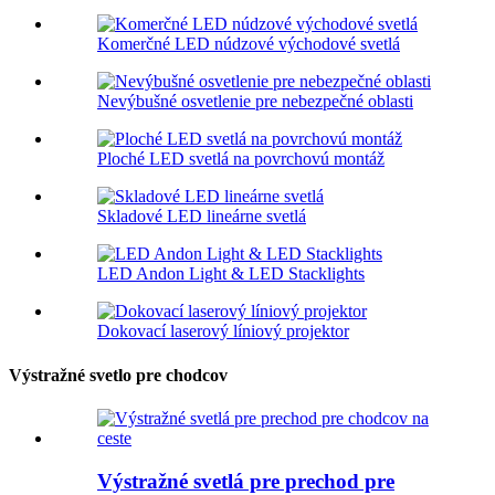
Komerčné LED núdzové východové svetlá
Nevýbušné osvetlenie pre nebezpečné oblasti
Ploché LED svetlá na povrchovú montáž
Skladové LED lineárne svetlá
LED Andon Light & LED Stacklights
Dokovací laserový líniový projektor
Výstražné svetlo pre chodcov
Výstražné svetlá pre prechod pre