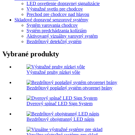
LED osvetlenie dopravnej signalizácie
Výstražné svetlo pre chodcov
Prechod pre chodcov nad hlavou
Skladové dopravné senzorové systémy
Systém varovania chodcov
Systém predchádzania kolíziám
Aktivovaný vizuálny varovný systém
Bezdrôtový detekčný systém
Vybrané produkty
Výstražné pruhy nízkej vôle
Bezdrôtový poplašný systém otvorenej brány
Dverový spínač LED Sign System
Bezdrôtový obojstranný LED nápis
Vizuálne výstražné systémy pre sklad