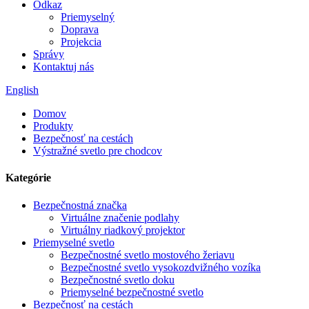
Odkaz
Priemyselný
Doprava
Projekcia
Správy
Kontaktuj nás
English
Domov
Produkty
Bezpečnosť na cestách
Výstražné svetlo pre chodcov
Kategórie
Bezpečnostná značka
Virtuálne značenie podlahy
Virtuálny riadkový projektor
Priemyselné svetlo
Bezpečnostné svetlo mostového žeriavu
Bezpečnostné svetlo vysokozdvižného vozíka
Bezpečnostné svetlo doku
Priemyselné bezpečnostné svetlo
Bezpečnosť na cestách