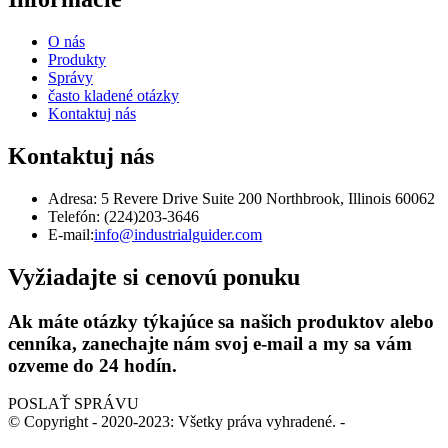
O nás
Produkty
Správy
často kladené otázky
Kontaktuj nás
Kontaktuj nás
Adresa: 5 Revere Drive Suite 200 Northbrook, Illinois 60062
Telefón: (224)203-3646
E-mail:
info@industrialguider.com
Vyžiadajte si cenovú ponuku
Ak máte otázky týkajúce sa našich produktov alebo
cenníka, zanechajte nám svoj e-mail a my sa vám
ozveme do 24 hodín.
POSLAŤ SPRÁVU
© Copyright - 2020-2023: Všetky práva vyhradené.
-