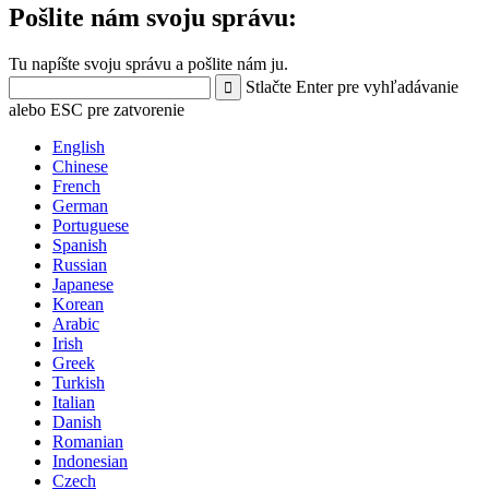
Pošlite nám svoju správu:
Tu napíšte svoju správu a pošlite nám ju.
Stlačte Enter pre vyhľadávanie
alebo ESC pre zatvorenie
English
Chinese
French
German
Portuguese
Spanish
Russian
Japanese
Korean
Arabic
Irish
Greek
Turkish
Italian
Danish
Romanian
Indonesian
Czech