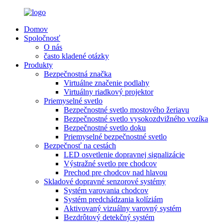
Domov
Spoločnosť
O nás
často kladené otázky
Produkty
Bezpečnostná značka
Virtuálne značenie podlahy
Virtuálny riadkový projektor
Priemyselné svetlo
Bezpečnostné svetlo mostového žeriavu
Bezpečnostné svetlo vysokozdvižného vozíka
Bezpečnostné svetlo doku
Priemyselné bezpečnostné svetlo
Bezpečnosť na cestách
LED osvetlenie dopravnej signalizácie
Výstražné svetlo pre chodcov
Prechod pre chodcov nad hlavou
Skladové dopravné senzorové systémy
Systém varovania chodcov
Systém predchádzania kolíziám
Aktivovaný vizuálny varovný systém
Bezdrôtový detekčný systém