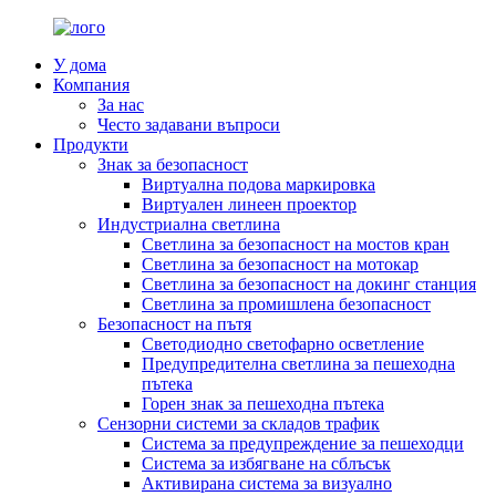
У дома
Компания
За нас
Често задавани въпроси
Продукти
Знак за безопасност
Виртуална подова маркировка
Виртуален линеен проектор
Индустриална светлина
Светлина за безопасност на мостов кран
Светлина за безопасност на мотокар
Светлина за безопасност на докинг станция
Светлина за промишлена безопасност
Безопасност на пътя
Светодиодно светофарно осветление
Предупредителна светлина за пешеходна
пътека
Горен знак за пешеходна пътека
Сензорни системи за складов трафик
Система за предупреждение за пешеходци
Система за избягване на сблъсък
Активирана система за визуално