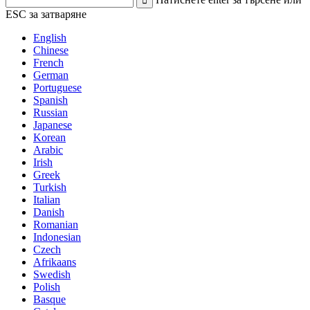
ESC за затваряне
English
Chinese
French
German
Portuguese
Spanish
Russian
Japanese
Korean
Arabic
Irish
Greek
Turkish
Italian
Danish
Romanian
Indonesian
Czech
Afrikaans
Swedish
Polish
Basque