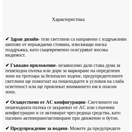
Характеристика
✔ Здрав дизайн
- тези светлини са направени с издръжливи
шипове от неръждаема стомана, изискващи ниска
поддръжка, като същевременно осигуряват висока
видимост.
✔ Гъвкаво приложение
- независимо дали става дума за
пешеходна пътека или дори за маркиране на определени
зони на тротоара за безопасно ходене, предупредителните
светлини ще помогнат на пешеходците в условия на слаба
осветеност или ще привлекат вниманието им в опасни
зони.
✔ Осъществено от AC конфигурации
- Светлините на
пешеходната пътека се захранват от AC или слънчеви
конфигурации и се активират чрез редица средства, като
пасивно активиране/активиране при движение и бутон.
✔ Предупреждение за водачи
- Можете да предупредите