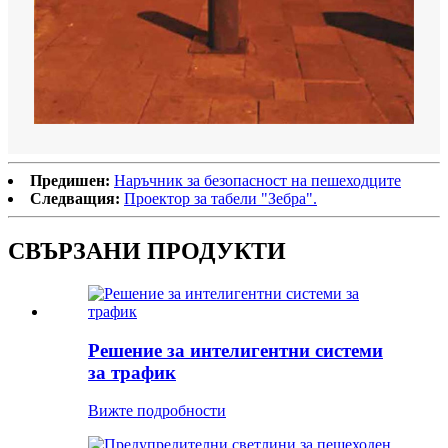
Предишен:
Наръчник за безопасност на пешеходците
Следващия:
Проектор за табели "Зебра".
СВЪРЗАНИ ПРОДУКТИ
Решение за интелигентни системи
за трафик
Вижте подробности